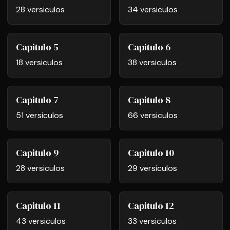
28 versiculos
34 versiculos
Capitulo 5
Capitulo 6
18 versiculos
38 versiculos
Capitulo 7
Capitulo 8
51 versiculos
66 versiculos
Capitulo 9
Capitulo 10
28 versiculos
29 versiculos
Capitulo 11
Capitulo 12
43 versiculos
33 versiculos