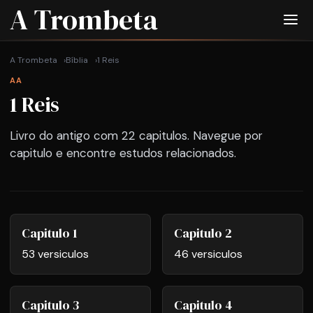
A Trombeta
A Trombeta
Bíblia
1 Reis
AA
1 Reis
Livro do antigo com 22 capitulos. Navegue por
capitulo e encontre estudos relacionados.
Capitulo 1
Capitulo 2
53 versiculos
46 versiculos
Capitulo 3
Capitulo 4