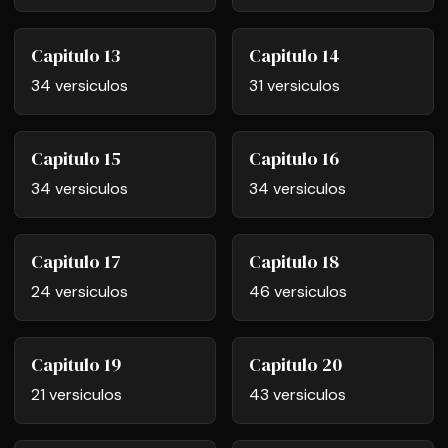
Capitulo 13
Capitulo 14
34 versiculos
31 versiculos
Capitulo 15
Capitulo 16
34 versiculos
34 versiculos
Capitulo 17
Capitulo 18
24 versiculos
46 versiculos
Capitulo 19
Capitulo 20
21 versiculos
43 versiculos