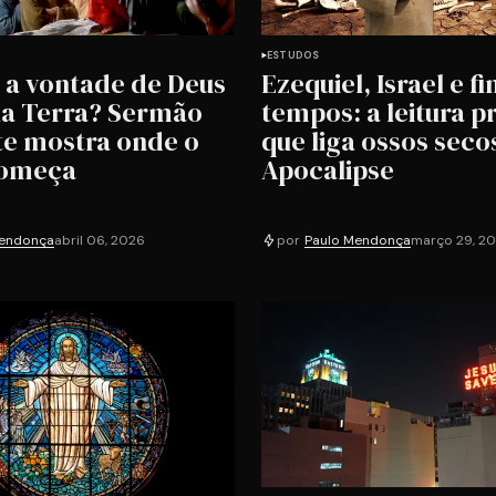
ESTUDOS
a vontade de Deus
Ezequiel, Israel e f
 na Terra? Sermão
tempos: a leitura p
e mostra onde o
que liga ossos secos
começa
Apocalipse
Mendonça
abril 06, 2026
por
Paulo Mendonça
março 29, 2