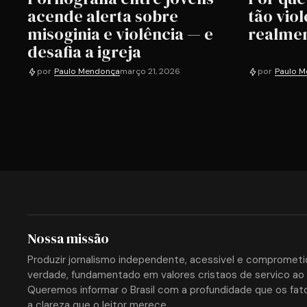
acende alerta sobre
tão viol
misoginia e violência — e
realmen
desafia a igreja
por
Paulo Mendonça
março 21, 2026
por
Paulo 
Nossa missão
Produzir jornalismo independente, acessivel e compromet
verdade, fundamentado em valores cristaos de servico ao 
Queremos informar o Brasil com a profundidade que os fat
a clareza que o leitor merece.