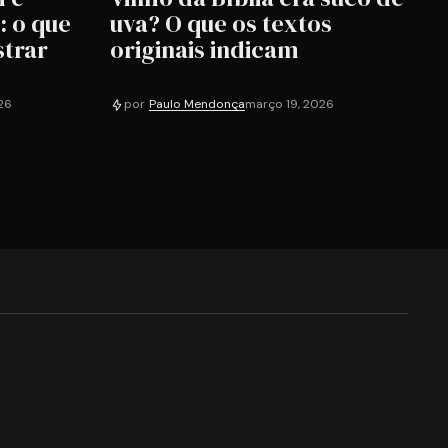
: o que
uva? O que os textos
strar
originais indicam
26
por
Paulo Mendonça
março 19, 2026