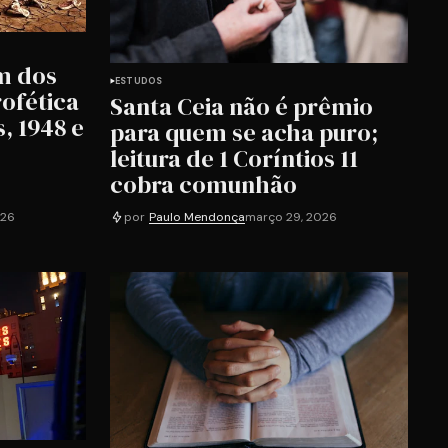
im dos
ESTUDOS
rofética
Santa Ceia não é prêmio
, 1948 e
para quem se acha puro;
leitura de 1 Coríntios 11
cobra comunhão
026
por
Paulo Mendonça
março 29, 2026