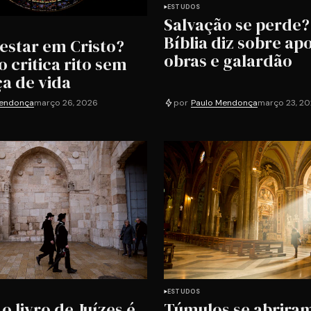
ESTUDOS
Salvação se perde?
Bíblia diz sobre apo
 estar em Cristo?
obras e galardão
o critica rito sem
a de vida
Mendonça
março 26, 2026
por
Paulo Mendonça
março 23, 2
ESTUDOS
o livro de Juízes é
Túmulos se abrira