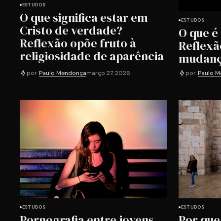
ESTUDOS
O que significa estar em
ESTUDOS
Cristo de verdade?
O que é
Reflexão opõe fruto à
Reflexã
religiosidade de aparência
mudanç
por
Paulo Mendonça
março 27, 2026
por
Paulo 
ESTUDOS
ESTUDOS
Pornografia entre jovens
Por que 