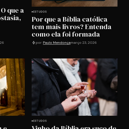
 O que a
ESTUDOS
stasia,
Por que a Bíblia católica
tem mais livros? Entenda
como ela foi formada
026
por
Paulo Mendonça
março 23, 2026
ESTUDOS
m e
Vinho da Bíblia era suco de