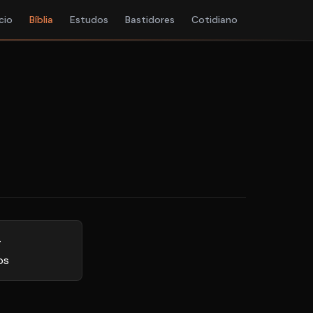
ício
Bíblia
Estudos
Bastidores
Cotidiano
4
os