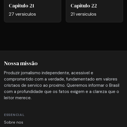
Capitulo 21
Capitulo 22
27 versiculos
21 versiculos
Nossa missão
Produzir jornalismo independente, acessivel e
comprometido com a verdade, fundamentado em valores
cristaos de servico ao proximo. Queremos informar o Brasil
com a profundidade que os fatos exigem e a clareza que o
leitor merece.
ESSENCIAL
Sobre nos