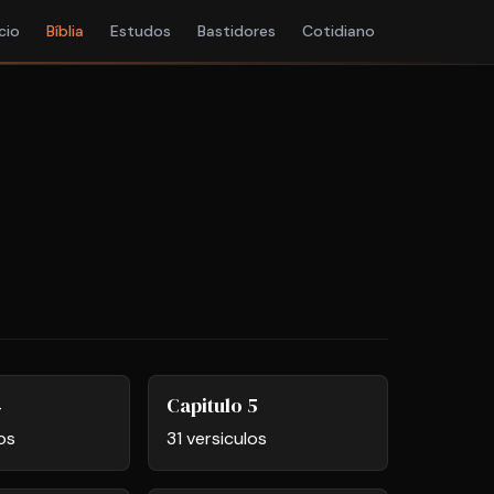
ício
Bíblia
Estudos
Bastidores
Cotidiano
4
Capitulo 5
os
31 versiculos