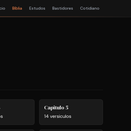
ício
Bíblia
Estudos
Bastidores
Cotidiano
4
Capitulo 5
os
14 versiculos