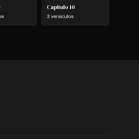
9
Capitulo 10
os
3 versiculos