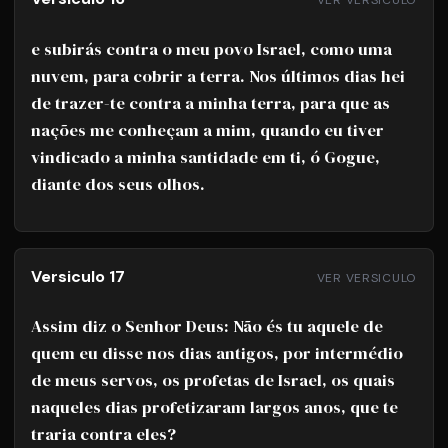
e subirás contra o meu povo Israel, como uma
nuvem, para cobrir a terra. Nos últimos dias hei
de trazer-te contra a minha terra, para que as
nações me conheçam a mim, quando eu tiver
vindicado a minha santidade em ti, ó Gogue,
diante dos seus olhos.
Versiculo 17
VER VERSICULO
Assim diz o Senhor Deus: Não és tu aquele de
quem eu disse nos dias antigos, por intermédio
de meus servos, os profetas de Israel, os quais
naqueles dias profetizaram largos anos, que te
traria contra eles?