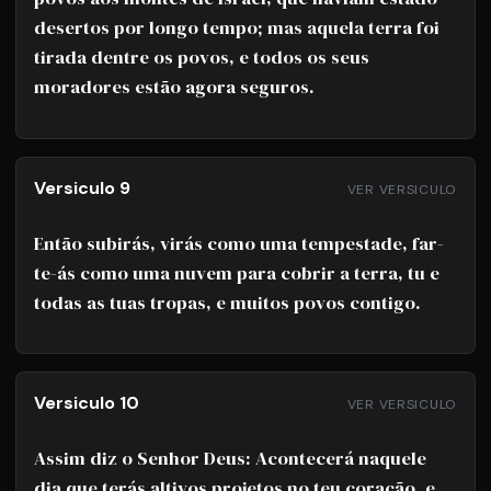
desertos por longo tempo; mas aquela terra foi
tirada dentre os povos, e todos os seus
moradores estão agora seguros.
Versiculo 9
VER VERSICULO
Então subirás, virás como uma tempestade, far-
te-ás como uma nuvem para cobrir a terra, tu e
todas as tuas tropas, e muitos povos contigo.
Versiculo 10
VER VERSICULO
Assim diz o Senhor Deus: Acontecerá naquele
dia que terás altivos projetos no teu coração, e