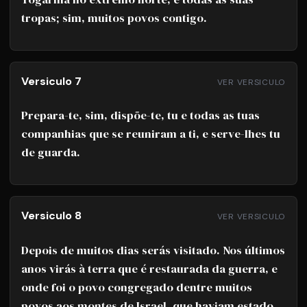
tropas; sim, muitos povos contigo.
Versiculo 7
VER VERSICULO
Prepara-te, sim, dispõe-te, tu e todas as tuas
companhias que se reuniram a ti, e serve-lhes tu
de guarda.
Versiculo 8
VER VERSICULO
Depois de muitos dias serás visitado. Nos últimos
anos virás à terra que é restaurada da guerra, e
onde foi o povo congregado dentre muitos
povos aos montes de Israel, que haviam estado