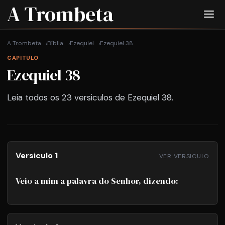
A Trombeta
A Trombeta
Bíblia
Ezequiel
Ezequiel 38
CAPITULO
Ezequiel 38
Leia todos os 23 versiculos de Ezequiel 38.
Versiculo 1
VER VERSICULO
Veio a mim a palavra do Senhor, dizendo: