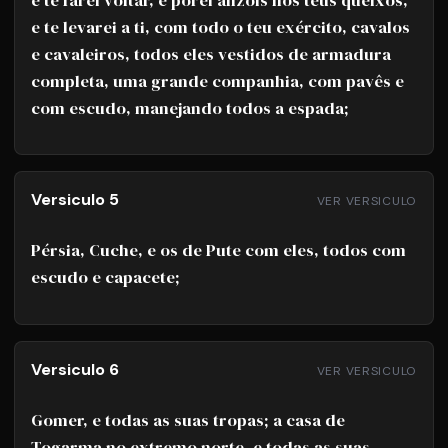
e te farei voltar, e porei anzóis nos teus queixos,
e te levarei a ti, com todo o teu exército, cavalos
e cavaleiros, todos eles vestidos de armadura
completa, uma grande companhia, com pavês e
com escudo, manejando todos a espada;
Versiculo 5
VER VERSICULO
Pérsia, Cuche, e os de Pute com eles, todos com
escudo e capacete;
Versiculo 6
VER VERSICULO
Gomer, e todas as suas tropas; a casa de
Togarma no extremo norte, e todas as suas