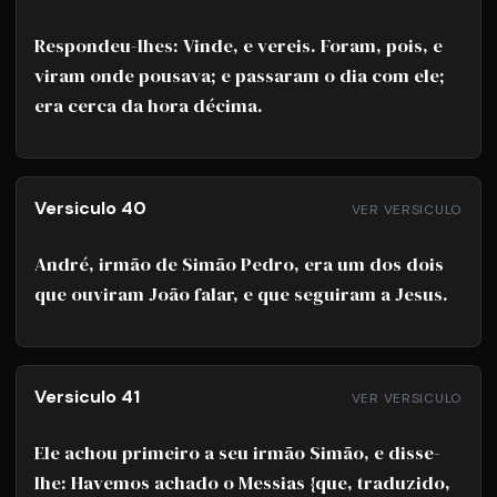
Respondeu-lhes: Vinde, e vereis. Foram, pois, e
viram onde pousava; e passaram o dia com ele;
era cerca da hora décima.
Versiculo 40
VER VERSICULO
André, irmão de Simão Pedro, era um dos dois
que ouviram João falar, e que seguiram a Jesus.
Versiculo 41
VER VERSICULO
Ele achou primeiro a seu irmão Simão, e disse-
lhe: Havemos achado o Messias {que, traduzido,