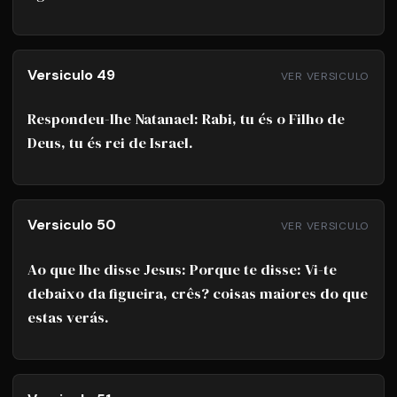
Versiculo 49
VER VERSICULO
Respondeu-lhe Natanael: Rabi, tu és o Filho de
Deus, tu és rei de Israel.
Versiculo 50
VER VERSICULO
Ao que lhe disse Jesus: Porque te disse: Vi-te
debaixo da figueira, crês? coisas maiores do que
estas verás.