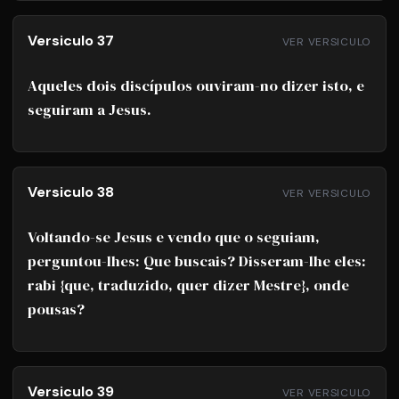
Versiculo 37
VER VERSICULO
Aqueles dois discípulos ouviram-no dizer isto, e
seguiram a Jesus.
Versiculo 38
VER VERSICULO
Voltando-se Jesus e vendo que o seguiam,
perguntou-lhes: Que buscais? Disseram-lhe eles:
rabi {que, traduzido, quer dizer Mestre}, onde
pousas?
Versiculo 39
VER VERSICULO