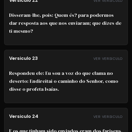
Versiculo 22
VER VERSICULO
Disseram-lhe, pois: Quem és? para podermos
dar resposta aos que nos enviaram; que dizes de
ti mesmo?
Versiculo 23
VER VERSICULO
Respondeu ele: Eu sou a voz do que clama no
deserto: Endireitai o caminho do Senhor, como
disse o profeta Isaías.
Versiculo 24
VER VERSICULO
E os que tinham sido enviados eram dos fariseus.