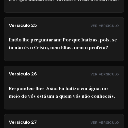
Versiculo 25
VER VERSICULO
Então lhe perguntaram: Por que batizas, pois, se
tu não és o Cristo, nem Elias, nem o profeta?
Versiculo 26
VER VERSICULO
Respondeu-lhes João: Eu batizo em água; no
meio de vós está um a quem vós não conheceis.
Versiculo 27
VER VERSICULO