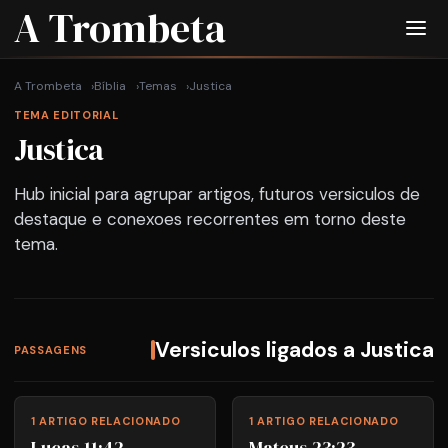
A Trombeta
A Trombeta
Bíblia
Temas
Justica
TEMA EDITORIAL
Justica
Hub inicial para agrupar artigos, futuros versiculos de
destaque e conexoes recorrentes em torno deste
tema.
Versiculos ligados a Justica
PASSAGENS
1 ARTIGO RELACIONADO
1 ARTIGO RELACIONADO
Lucas 11:42
Mateus 23:23