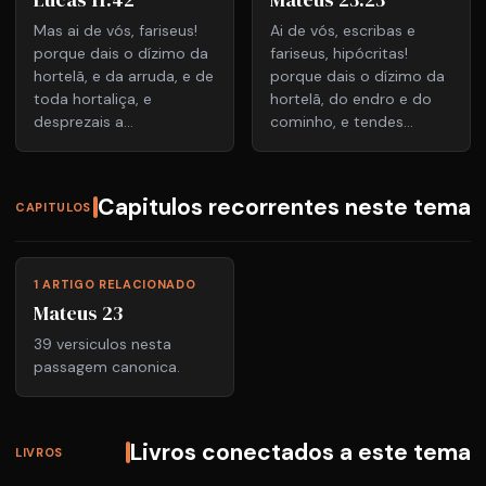
Mas ai de vós, fariseus!
Ai de vós, escribas e
porque dais o dízimo da
fariseus, hipócritas!
hortelã, e da arruda, e de
porque dais o dízimo da
toda hortaliça, e
hortelã, do endro e do
desprezais a...
cominho, e tendes...
Capitulos recorrentes neste tema
CAPITULOS
1 ARTIGO RELACIONADO
Mateus 23
39 versiculos nesta
passagem canonica.
Livros conectados a este tema
LIVROS