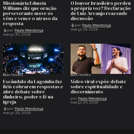
Missionária Edmeia
O louvor brasileiro perdeu
Williams diz que oração
a própria voz? Declaração
perseverante move os
de Luiz Arcanjo reacende
céus e vence o atraso da
discussão
resposta
por
Paulo Mendonça
março 29, 2026
por
Paulo Mendonça
março 30, 2026
BASTIDORES
BASTIDORES
Escândalo da Lagoinha faz
Vídeo viral expõe debate
fiéis cobrarem respostas e
sobre espiritualidade e
abre debate sobre
discernimento
dinheiro, poder e fé na
por
Paulo Mendonça
igreja
março 20, 2026
por
Paulo Mendonça
março 20, 2026