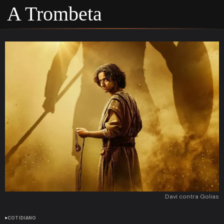
A Trombeta
Davi contra Golias
COTIDIANO