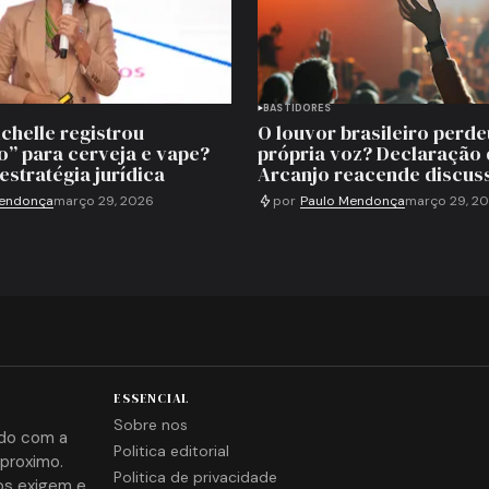
BASTIDORES
chelle registrou
O louvor brasileiro perde
o” para cerveja e vape?
própria voz? Declaração 
estratégia jurídica
Arcanjo reacende discus
Mendonça
março 29, 2026
por
Paulo Mendonça
março 29, 2
ESSENCIAL
Sobre nos
ido com a
Politica editorial
proximo.
Politica de privacidade
os exigem e