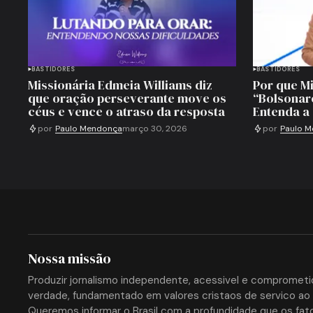
BASTIDORES
BASTIDORES
Missionária Edmeia Williams diz
Por que Mi
que oração perseverante move os
“Bolsonar
céus e vence o atraso da resposta
Entenda a 
por
Paulo Mendonça
março 30, 2026
por
Paulo 
Nossa missão
Produzir jornalismo independente, acessivel e compromet
verdade, fundamentado em valores cristaos de servico ao 
Queremos informar o Brasil com a profundidade que os fat