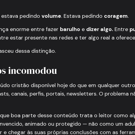
 estava pedindo
volume
. Estava pedindo
coragem
.
nça enorme entre fazer
barulho
e
dizer algo.
Entre
pu
ntre estar presente nas redes e ter algo real a oferece
sceu dessa distinção.
os incomodou
údo cristão disponível hoje do que em qualquer out
asts, canais, perfis, portais, newsletters. O problema n
que boa parte desse conteúdo trata o leitor como a
onvencido, animado ou protegido — não como um adu
ar e chegar às suas próprias conclusões com as ferra