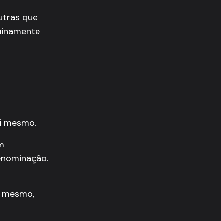
utras que
nuinamente
si mesmo.
m
enominação.
i mesmo,