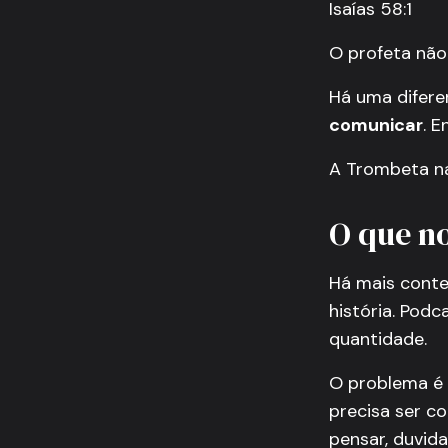
Isaías 58:1
O profeta não
Há uma difere
comunicar
. E
A Trombeta na
O que n
Há mais conte
história. Podc
quantidade.
O problema é 
precisa ser c
pensar, duvid