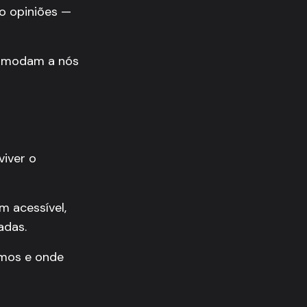
o opiniões —
comodam a nós
viver o
m acessível,
adas.
mos e onde