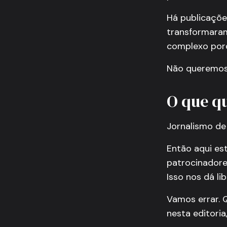
Há publicaçõe
transformaram
complexo porq
Não queremos 
O que q
Jornalismo de
Então aqui es
patrocinador
Isso nos dá l
Vamos errar. 
nesta editori