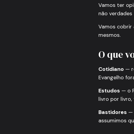
Vamos ter opi
não verdades 
Vamos cobrir 
mesmos.
O que v
Cotidiano
— re
Evangelho for
Estudos
— o P
livro por livr
Bastidores
— 
assumimos qu