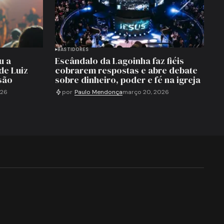
BASTIDORES
u a
Escândalo da Lagoinha faz fiéis
de Luiz
cobrarem respostas e abre debate
são
sobre dinheiro, poder e fé na igreja
026
por
Paulo Mendonça
março 20, 2026