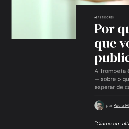
BASTIDORES
Por q
que v
publi
A Trombeta é
— sobre o qu
esperar de c
por
Paulo 
"Clama em alt