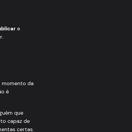
blicar
e
r.
ro momento da
ão é
lguém que
lto capaz de
mentas certas.