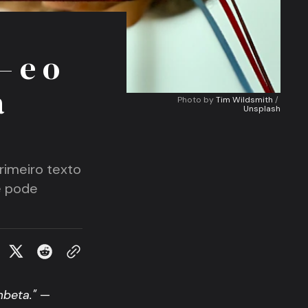
— e o
a
Photo by 
Tim Wildsmith
 / 
Unsplash
rimeiro texto
ê pode
mbeta."
—